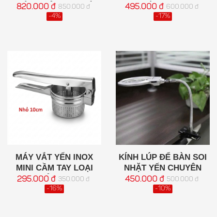
HIỆU QUẢ CHO NHÀ
LỚN 16CM
820.000 đ
495.000 đ
850.000 đ
600.000 đ
YẾN
-4%
-17%
MÁY VẮT YẾN INOX
KÍNH LÚP ĐỂ BÀN SOI
MINI CẦM TAY LOẠI
NHẶT YẾN CHUYÊN
NHỎ 10CM
DỤNG
295.000 đ
450.000 đ
350.000 đ
500.000 đ
-16%
-10%