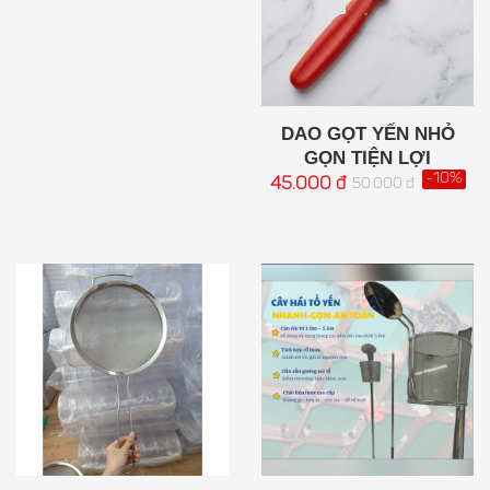
DAO GỌT YẾN NHỎ
GỌN TIỆN LỢI
-10%
45.000 đ
50.000 đ