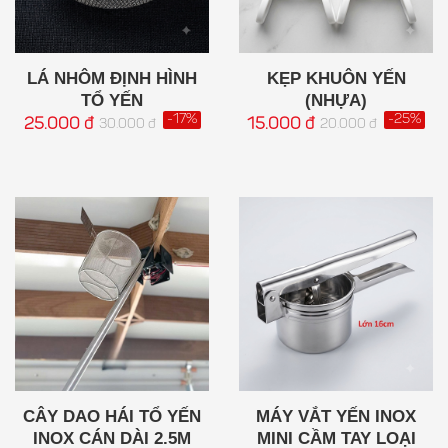
LÁ NHÔM ĐỊNH HÌNH
KẸP KHUÔN YẾN
TỔ YẾN
(NHỰA)
-17%
-25%
25.000 đ
15.000 đ
30.000 đ
20.000 đ
CÂY DAO HÁI TỔ YẾN
MÁY VẮT YẾN INOX
INOX CÁN DÀI 2.5M
MINI CẦM TAY LOẠI