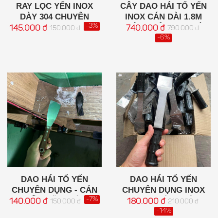
RAY LỌC YẾN INOX
CÂY DAO HÁI TỔ YẾN
DÀY 304 CHUYÊN
INOX CÁN DÀI 1.8M
DỤNG
-3%
HIỆU QUẢ CHO NHÀ
145.000 đ
740.000 đ
150.000 đ
790.000 đ
YẾN
-6%
DAO HÁI TỔ YẾN
DAO HÁI TỔ YẾN
CHUYÊN DỤNG - CÁN
CHUYÊN DỤNG INOX
GỖ LƯỠI THÉP
-7%
304 KHÔNG GỈ
140.000 đ
180.000 đ
150.000 đ
210.000 đ
KHÔNG GỈ
-14%