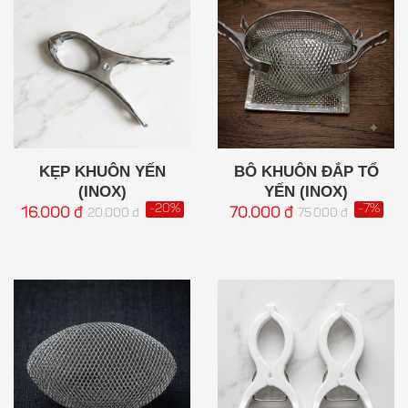
KẸP KHUÔN YẾN
BÔ KHUÔN ĐẮP TỔ
(INOX)
YẾN (INOX)
-20%
-7%
16.000 đ
70.000 đ
20.000 đ
75.000 đ