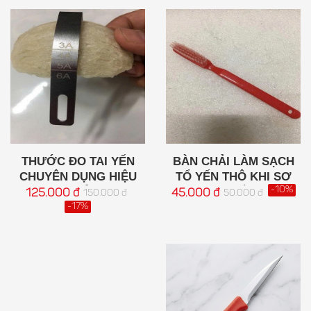
THƯỚC ĐO TAI YẾN
BÀN CHẢI LÀM SẠCH
CHUYÊN DỤNG HIỆU
TỔ YẾN THÔ KHI SƠ
QUẢ
CHẾ
-10%
125.000 đ
45.000 đ
150.000 đ
50.000 đ
-17%