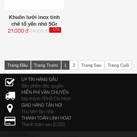
Khuôn lưới inox tinh
chế tổ yến nhỏ 5Gr
-12%
21.000 đ
24.000 đ
Trang Đầu
Trang Trước
1
2
Trang Sau
Trang Cuối
UY TÍN HÀNG ĐẦU
Sản phẩm độc quyền
MIỄN PHÍ VẬN CHUYỂN
Nội thành TP.Hồ Chí Minh
GIAO HÀNG TẬN NƠI
Thu tiền tận nhà
THANH TOÁN LINH HOẠT
Thanh toán sau (COD)