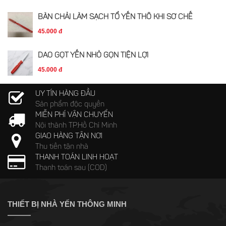
BÀN CHẢI LÀM SẠCH TỔ YẾN THÔ KHI SƠ CHẾ
45.000 đ
DAO GỌT YẾN NHỎ GỌN TIỆN LỢI
45.000 đ
UY TÍN HÀNG ĐẦU
Sản phẩm độc quyền
MIỄN PHÍ VẬN CHUYỂN
Nội thành TP.Hồ Chí Minh
GIAO HÀNG TẬN NƠI
Thu tiền tận nhà
THANH TOÁN LINH HOẠT
Thanh toán sau (COD)
THIẾT BỊ NHÀ YẾN THÔNG MINH