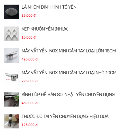
LÁ NHÔM ĐỊNH HÌNH TỔ YẾN
25.000 đ
KẸP KHUÔN YẾN (NHỰA)
15.000 đ
MÁY VẮT YẾN INOX MINI CẦM TAY LOẠI LỚN 16CM
495.000 đ
MÁY VẮT YẾN INOX MINI CẦM TAY LOẠI NHỎ 10CM
295.000 đ
KÍNH LÚP ĐỂ BÀN SOI NHẶT YẾN CHUYÊN DỤNG
450.000 đ
THƯỚC ĐO TAI YẾN CHUYÊN DỤNG HIỆU QUẢ
125.000 đ