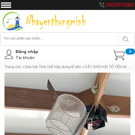
0909374385
Đăng nhập
0
Tài khoản
Trang chủ
Dao hái-Tinh chế-hộp đựng tổ yến
CÂY DAO HÁI TỔ YẾN INOX CÁN DÀI 2.5M HIỆU QUẢ CHO NHÀ YẾN