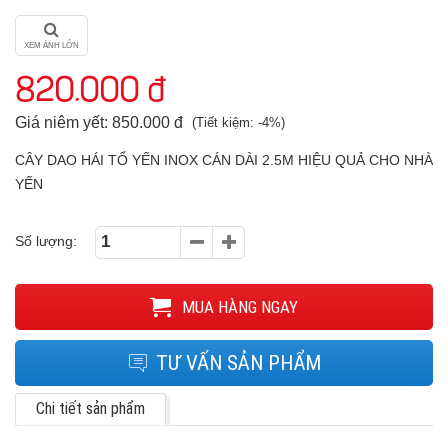
XEM ẢNH LỚN
820.000 đ
Giá niêm yết: 850.000 đ
(Tiết kiệm: -4%)
CÂY DAO HÁI TỔ YẾN INOX CÁN DÀI 2.5M HIỆU QUẢ CHO NHÀ
YẾN
Số lượng:
MUA HÀNG NGAY
TƯ VẤN SẢN PHẨM
Chi tiết sản phẩm