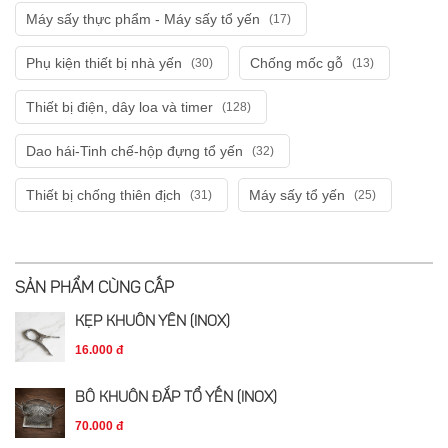
Máy sấy thực phẩm - Máy sấy tổ yến
(17)
Phụ kiện thiết bị nhà yến
Chống mốc gỗ
(30)
(13)
Thiết bị điện, dây loa và timer
(128)
Dao hái-Tinh chế-hộp đựng tổ yến
(32)
Thiết bị chống thiên địch
Máy sấy tổ yến
(31)
(25)
SẢN PHẨM CÙNG CẤP
KẸP KHUÔN YẾN (INOX)
16.000 đ
BÔ KHUÔN ĐẮP TỔ YẾN (INOX)
70.000 đ