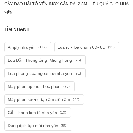
CÂY DAO HÁI TỔ YẾN INOX CÁN DÀI 2.5M HIỆU QUẢ CHO NHÀ
YẾN
TÌM NHANH
Amply nhà yến
Loa ru - loa chùm 6D- 8D
(117)
(95)
Loa Dẫn-Thông tầng- Miệng hang
(96)
Loa phóng-Loa ngoài trời nhà yến
(91)
Máy phun áp lực - béc phun
(73)
Máy phun sương tạo ẩm siêu âm
(77)
Gỗ - thanh làm tổ nhà yến
(13)
Dung dịch tạo mùi nhà yến
(90)