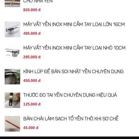
CHO NHÀ YẾN
820.000 đ
MÁY VẮT YẾN INOX MINI CẦM TAY LOẠI LỚN 16CM
495.000 đ
MÁY VẮT YẾN INOX MINI CẦM TAY LOẠI NHỎ 10CM
295.000 đ
KÍNH LÚP ĐỂ BÀN SOI NHẶT YẾN CHUYÊN DỤNG
450.000 đ
THƯỚC ĐO TAI YẾN CHUYÊN DỤNG HIỆU QUẢ
125.000 đ
BÀN CHẢI LÀM SẠCH TỔ YẾN THÔ KHI SƠ CHẾ
45.000 đ