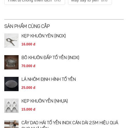
Thiết bị chống thiên địch
Máy sấy tổ yến
(31)
(25)
SẢN PHẨM CÙNG CẤP
KẸP KHUÔN YẾN (INOX)
16.000 đ
BÔ KHUÔN ĐẮP TỔ YẾN (INOX)
70.000 đ
LÁ NHÔM ĐỊNH HÌNH TỔ YẾN
25.000 đ
KẸP KHUÔN YẾN (NHỰA)
15.000 đ
CÂY DAO HÁI TỔ YẾN INOX CÁN DÀI 2.5M HIỆU QUẢ