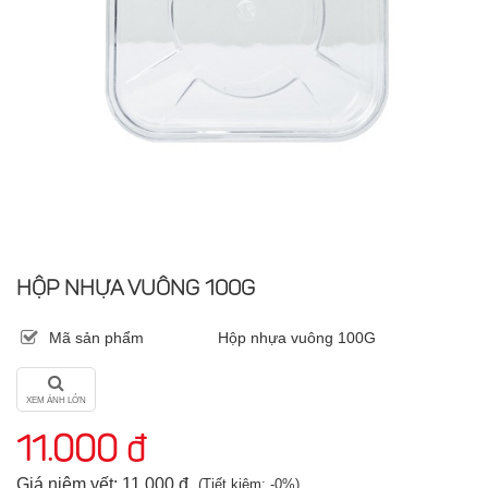
HỘP NHỰA VUÔNG 100G
Mã sản phẩm
Hộp nhựa vuông 100G
XEM ẢNH LỚN
11.000 đ
Giá niêm yết: 11.000 đ
(Tiết kiệm: -0%)