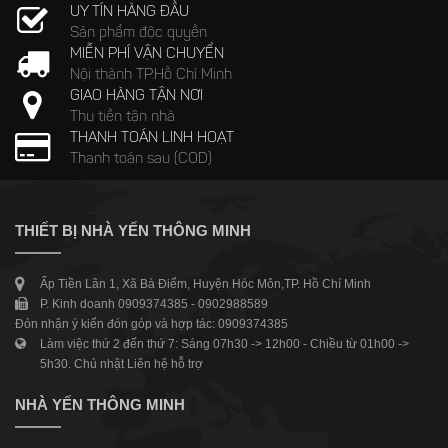
UY TÍN HÀNG ĐẦU
Sản phẩm độc quyền
MIỄN PHÍ VẬN CHUYỂN
Nội thành TP.Hồ Chí Minh
GIAO HÀNG TẬN NƠI
Thu tiền tận nhà
THANH TOÁN LINH HOẠT
Thanh toán sau (COD)
THIẾT BỊ NHÀ YẾN THÔNG MINH
Ấp Tiền Lân 1, Xã Bà Điểm, Huyện Hóc Môn,TP. Hồ Chí Minh
P. Kinh doanh 0909374385 - 0902988589
Đón nhận ý kiến đón góp và hợp tác: 0909374385
Làm việc thứ 2 đến thứ 7: Sáng 07h30 -> 12h00 - Chiều từ 01h00 ->
5h30. Chủ nhật Liên hệ hỗ trợ
NHÀ YẾN THÔNG MINH