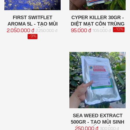
FIRST SWITFLET
CYPER KILLER 30GR -
AROMA 5L - TẠO MÙI
DIỆT MẠT CÔN TRÙNG
DẪN DỤ, GIỮ CHIM
GÂY HẠI HIỆU QUẢ
-10%
2.050.000 đ
95.000 đ
2.250.000 đ
105.000 đ
NON, TĂNG BẦY ĐÀN
CHO NHÀ YẾN
-9%
HIỆU QUẢ CHO NHÀ
YẾN
SEA WEED EXTRACT
500GR - TẠO MÙI SINH
CẢNH HIỆU QUẢ CHO
250.000 đ
300.000 đ