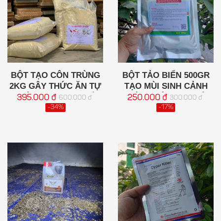
BỘT TẠO CÔN TRÙNG
BỘT TẢO BIỂN 500GR
2KG GÂY THỨC ĂN TỰ
TẠO MÙI SINH CẢNH
NHIÊN CHO CHIM YẾN
HIỆU QUẢ CHO NHÀ
395.000 đ
250.000 đ
600.000 đ
300.000 đ
YẾN
-34%
-17%