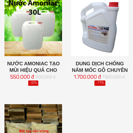
NƯỚC AMONIAC TẠO
DUNG DỊCH CHỐNG
MÙI HIỆU QUẢ CHO
NẤM MỐC GỖ CHUYÊN
NHÀ YẾN CANH 30L
DỤNG - MULTI NANO
550.000 đ
1.700.000 đ
600.000 đ
1.900.000 đ
5L
-8%
-11%