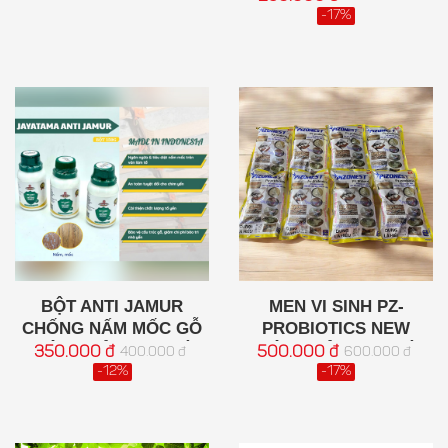
NHÀ YẾN
-17%
BỘT ANTI JAMUR
MEN VI SINH PZ-
CHỐNG NẤM MỐC GỖ
PROBIOTICS NEW
HIỆU QUẢ CHO NHÀ
HIỆU QUẢ CHO NHÀ
350.000 đ
500.000 đ
400.000 đ
600.000 đ
YẾN
YẾN
-12%
-17%