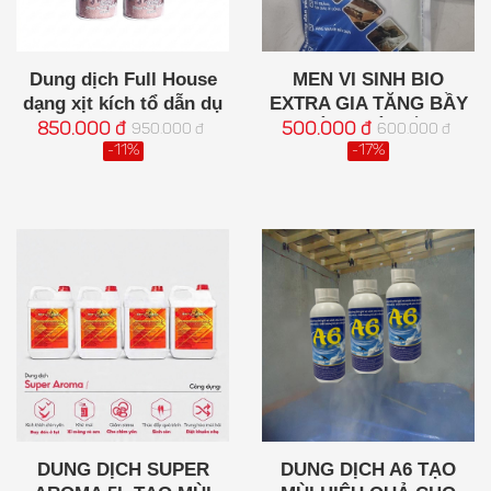
Dung dịch Full House
MEN VI SINH BIO
dạng xịt kích tổ dẫn dụ
EXTRA GIA TĂNG BẦY
tăng bầy đàn hiệu quả
ĐÀN NHÀ YẾN
850.000 đ
500.000 đ
950.000 đ
600.000 đ
-11%
-17%
DUNG DỊCH SUPER
DUNG DỊCH A6 TẠO