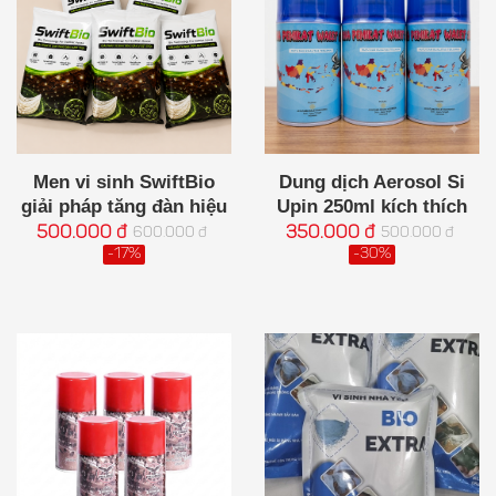
Men vi sinh SwiftBio
Dung dịch Aerosol Si
giải pháp tăng đàn hiệu
Upin 250ml kích thích
quả cho nhà yến
bắt cặp làm tổ, tăng
500.000 đ
350.000 đ
600.000 đ
500.000 đ
bầy đàn
-17%
-30%