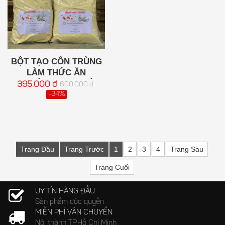
BỘT TẠO CÔN TRÙNG
LÀM THỨC ĂN
CHUYÊN DỤNG, HIỆU
395.000 đ
600.000 đ
QUẢ CHO NHÀ YẾN -
-34%
2KG
Trang Đầu
Trang Trước
1
2
3
4
Trang Sau
Trang Cuối
UY TÍN HÀNG ĐẦU
Sản phẩm độc quyền
MIỄN PHÍ VẬN CHUYỂN
Nội thành TP.Hồ Chí Minh