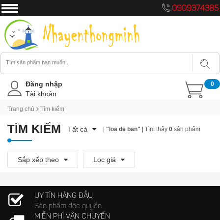
0909374385
Đăng nhập
0
Tài khoản
Trang chủ
Tìm kiếm
TÌM KIẾM
Tất cả
|
"loa de ban"
| Tìm thấy
0
sản phẩm
Sắp xếp theo
Lọc giá
UY TÍN HÀNG ĐẦU
Sản phẩm độc quyền
MIỄN PHÍ VẬN CHUYỂN