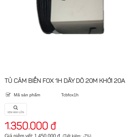
TỦ CẢM BIẾN FOX 1H DÂY DÒ 20M KHỞI 20A
Mã sản phẩm
Tcbfox1h
XEM ẢNH LỚN
1.350.000 đ
Giá niêm yết: 1.450.000 đ
(Tiết kiệm: -7%)