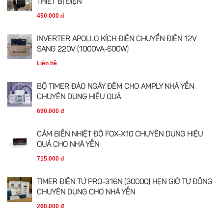
THIẾT BỊ ĐIỆN
450.000 đ
INVERTER APOLLO KÍCH ĐIỆN CHUYỂN ĐIỆN 12V
SANG 220V (1000VA-600W)
Liên hệ
BỘ TIMER ĐẢO NGÀY ĐÊM CHO AMPLY NHÀ YẾN
CHUYÊN DỤNG HIỆU QUẢ
690.000 đ
CẢM BIẾN NHIỆT ĐỘ FOX-X10 CHUYÊN DỤNG HIỆU
QUẢ CHO NHÀ YẾN
715.000 đ
TIMER ĐIỆN TỬ PRO-316N (30000) HẸN GIỜ TỰ ĐỘNG
CHUYÊN DỤNG CHO NHÀ YẾN
260.000 đ