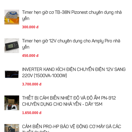
Timer hẹn giờ cơ TB-38N Pizonest chuyên dụng nhà
yến
300.000 đ
Timer hẹn giờ 12V chuyên dụng cho Amply Piro nhà
yến
450.000 đ
INVERTER KANO KÍCH ĐIỆN CHUYỂN ĐIỆN 12V SANG
220V (1500VA-1000W)
3.700.000 đ
THIẾT BỊ CẢM BIẾN NHIỆT ĐỘ VÀ ĐỘ ẨM PN-912
CHUYÊN DỤNG CHO NHÀ YẾN - DÂY 15M
1.650.000 đ
CẢM BIẾN PRO-HP BẢO VỆ ĐỘNG CƠ MÁY GÀ CÁC