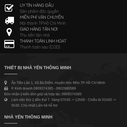
UY TÍN HÀNG ĐẦU
Sản phẩm độc quyền
MIỄN PHÍ VẬN CHUYỂN
Nội thành TP.Hồ Chí Minh
GIAO HÀNG TẬN NƠI
Thu tiền tận nhà
THANH TOÁN LINH HOẠT
Thanh toán sau (COD)
THIẾT BỊ NHÀ YẾN THÔNG MINH
Ấp Tiền Lân 1, Xã Bà Điểm, Huyện Hóc Môn,TP. Hồ Chí Minh
P. Kinh doanh 0909374385 - 0902988589
Đón nhận ý kiến đón góp và hợp tác: 0909374385
Làm việc thứ 2 đến thứ 7: Sáng 07h30 -> 12h00 - Chiều từ 01h00 ->
5h30. Chủ nhật Liên hệ hỗ trợ
NHÀ YẾN THÔNG MINH