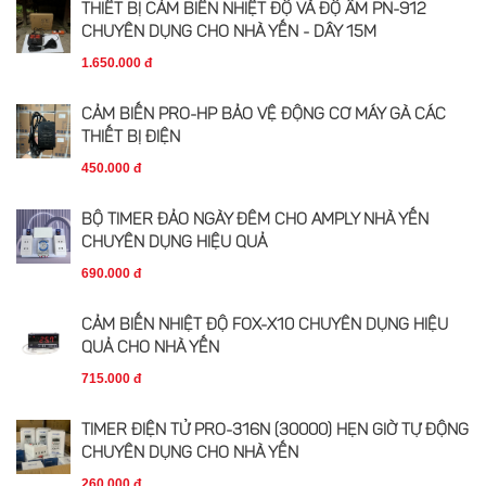
THIẾT BỊ CẢM BIẾN NHIỆT ĐỘ VÀ ĐỘ ẨM PN-912
CHUYÊN DỤNG CHO NHÀ YẾN - DÂY 15M
1.650.000 đ
CẢM BIẾN PRO-HP BẢO VỆ ĐỘNG CƠ MÁY GÀ CÁC
THIẾT BỊ ĐIỆN
450.000 đ
BỘ TIMER ĐẢO NGÀY ĐÊM CHO AMPLY NHÀ YẾN
CHUYÊN DỤNG HIỆU QUẢ
690.000 đ
CẢM BIẾN NHIỆT ĐỘ FOX-X10 CHUYÊN DỤNG HIỆU
QUẢ CHO NHÀ YẾN
715.000 đ
TIMER ĐIỆN TỬ PRO-316N (30000) HẸN GIỜ TỰ ĐỘNG
CHUYÊN DỤNG CHO NHÀ YẾN
260.000 đ