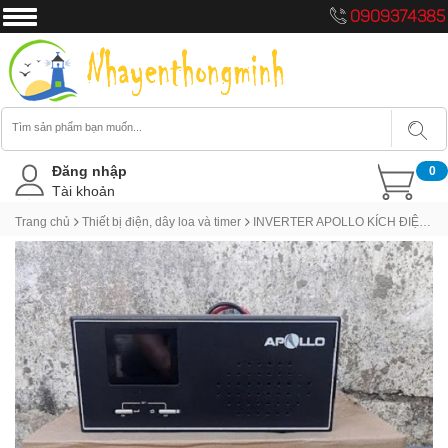
0909374385
Đăng nhập
0
Tài khoản
Trang chủ
Thiết bị điện, dây loa và timer
INVERTER APOLLO KÍCH ĐIỆN CHUYỂN ĐIỆN 12V SANG 220V (1000VA-600W)