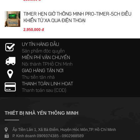
TIMER HẸN GIỜ THÔNG MINH PRO-TIMER-5CH ĐIỀU
KHIỂN TỪ XA QUA ĐIỆN THOẠI
2.950.000 đ
UY TÍN HÀNG ĐẦU
Sản phẩm độc quyền
MIỄN PHÍ VẬN CHUYỂN
Nội thành TP.Hồ Chí Minh
GIAO HÀNG TẬN NƠI
Thu tiền tận nhà
THANH TOÁN LINH HOẠT
Thanh toán sau (COD)
THIẾT BỊ NHÀ YẾN THÔNG MINH
Ấp Tiền Lân 1, Xã Bà Điểm, Huyện Hóc Môn,TP. Hồ Chí Minh
P. Kinh doanh 0909374385 - 0902988589