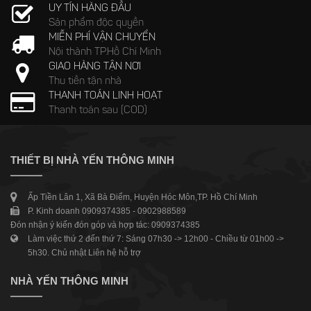
UY TÍN HÀNG ĐẦU
Sản phẩm độc quyền
MIỄN PHÍ VẬN CHUYỂN
Nội thành TP.Hồ Chí Minh
GIAO HÀNG TẬN NƠI
Thu tiền tận nhà
THANH TOÁN LINH HOẠT
Thanh toán sau (COD)
THIẾT BỊ NHÀ YẾN THÔNG MINH
Ấp Tiền Lân 1, Xã Bà Điểm, Huyện Hóc Môn,TP. Hồ Chí Minh
P. Kinh doanh 0909374385 - 0902988589
Đón nhận ý kiến đón góp và hợp tác: 0909374385
Làm việc thứ 2 đến thứ 7: Sáng 07h30 -> 12h00 - Chiều từ 01h00 ->
5h30. Chủ nhật Liên hệ hỗ trợ
NHÀ YẾN THÔNG MINH