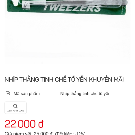
NHÍP THẲNG TINH CHẾ TỔ YẾN KHUYẾN MÃI
Mã sản phẩm
Nhíp thẳng tinh chế tổ yến
XEM ẢNH LỚN
22.000 đ
Giá niêm yết: 25.000 đ
(Tiết kiệm: -12%)