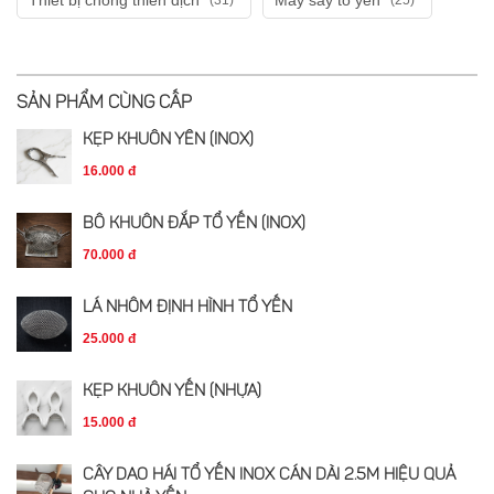
Thiết bị chống thiên địch
Máy sấy tổ yến
(31)
(25)
SẢN PHẨM CÙNG CẤP
KẸP KHUÔN YẾN (INOX)
16.000 đ
BÔ KHUÔN ĐẮP TỔ YẾN (INOX)
70.000 đ
LÁ NHÔM ĐỊNH HÌNH TỔ YẾN
25.000 đ
KẸP KHUÔN YẾN (NHỰA)
15.000 đ
CÂY DAO HÁI TỔ YẾN INOX CÁN DÀI 2.5M HIỆU QUẢ