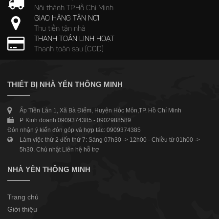
Nội thành TP.Hồ Chí Minh
GIAO HÀNG TẬN NƠI
Thu tiền tận nhà
THANH TOÁN LINH HOẠT
Thanh toán sau (COD)
THIẾT BỊ NHÀ YẾN THÔNG MINH
Ấp Tiền Lân 1, Xã Bà Điểm, Huyện Hóc Môn,TP. Hồ Chí Minh
P. Kinh doanh 0909374385 - 0902988589
Đón nhận ý kiến đón góp và hợp tác: 0909374385
Làm việc thứ 2 đến thứ 7: Sáng 07h30 -> 12h00 - Chiều từ 01h00 ->
5h30. Chủ nhật Liên hệ hỗ trợ
NHÀ YẾN THÔNG MINH
Trang chủ
Giới thiệu