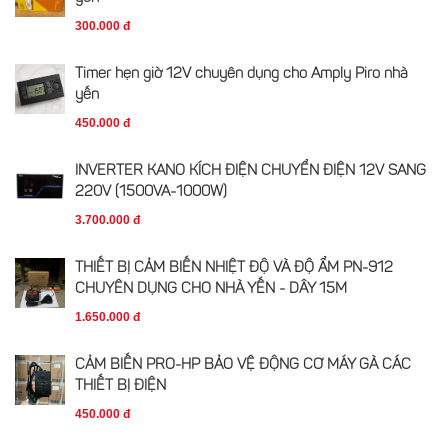
300.000 đ
Timer hẹn giờ 12V chuyên dụng cho Amply Piro nhà
yến
450.000 đ
INVERTER KANO KÍCH ĐIỆN CHUYỂN ĐIỆN 12V SANG
220V (1500VA-1000W)
3.700.000 đ
THIẾT BỊ CẢM BIẾN NHIỆT ĐỘ VÀ ĐỘ ẨM PN-912
CHUYÊN DỤNG CHO NHÀ YẾN - DÂY 15M
1.650.000 đ
CẢM BIẾN PRO-HP BẢO VỆ ĐỘNG CƠ MÁY GÀ CÁC
THIẾT BỊ ĐIỆN
450.000 đ