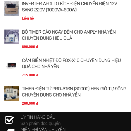
INVERTER APOLLO KÍCH ĐIỆN CHUYỂN ĐIỆN 12V
SANG 220V (1000VA-600W)
Liên hệ
BỘ TIMER ĐẢO NGÀY ĐÊM CHO AMPLY NHÀ YẾN
CHUYÊN DỤNG HIỆU QUẢ
690.000 đ
CẢM BIẾN NHIỆT ĐỘ FOX-X10 CHUYÊN DỤNG HIỆU
QUẢ CHO NHÀ YẾN
715.000 đ
TIMER ĐIỆN TỬ PRO-316N (30000) HẸN GIỜ TỰ ĐỘNG
CHUYÊN DỤNG CHO NHÀ YẾN
260.000 đ
UY TÍN HÀNG ĐẦU
Sản phẩm độc quyền
MIỄN PHÍ VẬN CHUYỂN