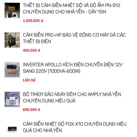
THIẾT BỊ CẢM BIẾN NHIỆT ĐỘ VÀ ĐỘ ẨM PN-912
CHUYÊN DỤNG CHO NHÀ YẾN - DÂY 15M
1.650.000 đ
CẢM BIẾN PRO-HP BẢO VỆ ĐỘNG CƠ MÁY GÀ CÁC
THIẾT BỊ ĐIỆN
450.000 đ
INVERTER APOLLO KÍCH ĐIỆN CHUYỂN ĐIỆN 12V
SANG 220V (1000VA-600W)
Liên hệ
BỘ TIMER ĐẢO NGÀY ĐÊM CHO AMPLY NHÀ YẾN
CHUYÊN DỤNG HIỆU QUẢ
690.000 đ
CẢM BIẾN NHIỆT ĐỘ FOX-X10 CHUYÊN DỤNG HIỆU
QUẢ CHO NHÀ YẾN