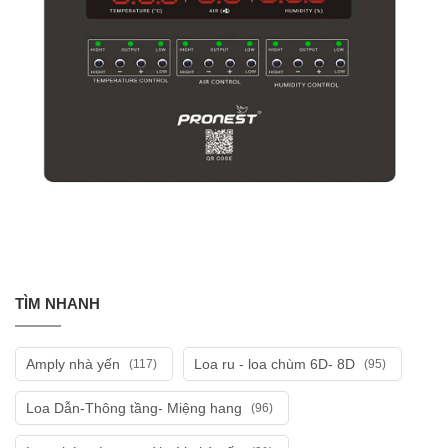
TÌM NHANH
Amply nhà yến
Loa ru - loa chùm 6D- 8D
(117)
(95)
Loa Dẫn-Thông tầng- Miệng hang
(96)