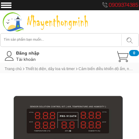
0909374385
Đăng nhập
0
Tài khoản
Trang chủ
Thiết bị điện, dây loa và timer
Cảm biến điều khiển độ ẩm, nhiệt độ và không khí Pronest PRO-913