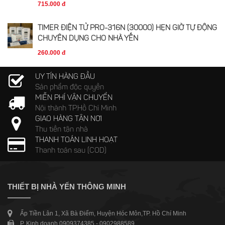
715.000 đ
TIMER ĐIỆN TỬ PRO-316N (30000) HẸN GIỜ TỰ ĐỘNG
CHUYÊN DỤNG CHO NHÀ YẾN
260.000 đ
UY TÍN HÀNG ĐẦU
Sản phẩm độc quyền
MIỄN PHÍ VẬN CHUYỂN
Nội thành TP.Hồ Chí Minh
GIAO HÀNG TẬN NƠI
Thu tiền tận nhà
THANH TOÁN LINH HOẠT
Thanh toán sau (COD)
THIẾT BỊ NHÀ YẾN THÔNG MINH
Ấp Tiền Lân 1, Xã Bà Điểm, Huyện Hóc Môn,TP. Hồ Chí Minh
P. Kinh doanh 0909374385 - 0902988589