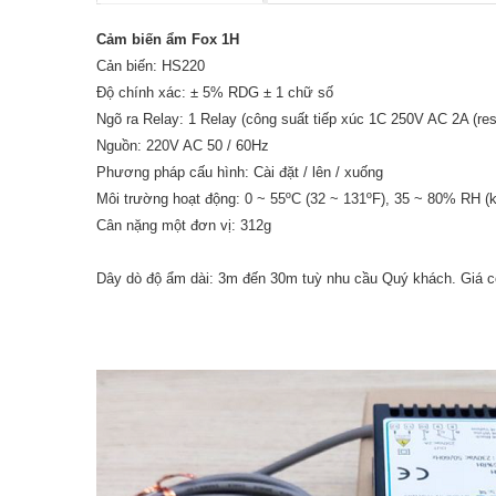
Cảm biến ẩm Fox 1H
Cản biến: HS220
Độ chính xác: ± 5% RDG ± 1 chữ số
Ngõ ra Relay: 1 Relay (công suất tiếp xúc 1C 250V AC 2A (res
Nguồn: 220V AC 50 / 60Hz
Phương pháp cấu hình: Cài đặt / lên / xuống
Môi trường hoạt động: 0 ~ 55ºC (32 ~ 131ºF), 35 ~ 80% RH (
Cân nặng một đơn vị: 312g
Dây dò độ ẩm dài: 3m đến 30m tuỳ nhu cầu Quý khách. Giá có