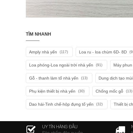
TÌM NHANH
Amply nhà yến
Loa ru - loa chùm 6D- 8D
(117)
(9
Loa phóng-Loa ngoài trời nhà yến
Máy phun 
(91)
Gỗ - thanh làm tổ nhà yến
Dung dịch tạo mù
(13)
Phụ kiện thiết bị nhà yến
Chống mốc gỗ
(30)
(13)
Dao hái-Tinh chế-hộp đựng tổ yến
Thiết bị c
(32)
UY TÍN HÀNG ĐẦU