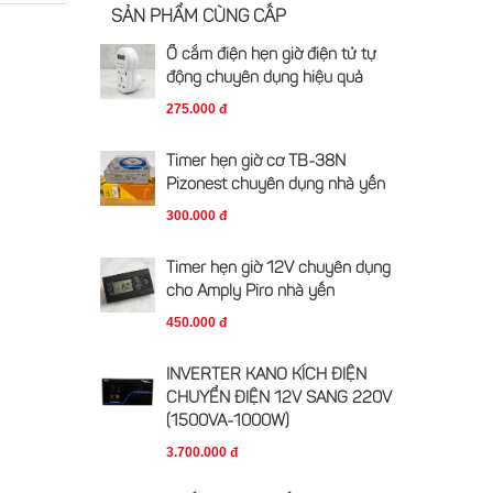
SẢN PHẨM CÙNG CẤP
Ổ cắm điện hẹn giờ điện tử tự
động chuyên dụng hiệu quả
275.000 đ
Timer hẹn giờ cơ TB-38N
Pizonest chuyên dụng nhà yến
300.000 đ
Timer hẹn giờ 12V chuyên dụng
cho Amply Piro nhà yến
450.000 đ
INVERTER KANO KÍCH ĐIỆN
CHUYỂN ĐIỆN 12V SANG 220V
(1500VA-1000W)
3.700.000 đ