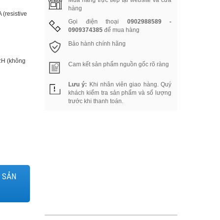
Mua hàng trực tiếp tại website và cửa
hàng
(resistive
Gọi điện thoại
0902988589 -
0909374385
để mua hàng
Bảo hành chính hãng
 RH (không
Cam kết sản phẩm nguồn gốc rõ ràng
Lưu ý:
Khi nhân viên giao hàng. Quý
khách kiểm tra sản phẩm và số lượng
trước khi thanh toán.
 SẢN