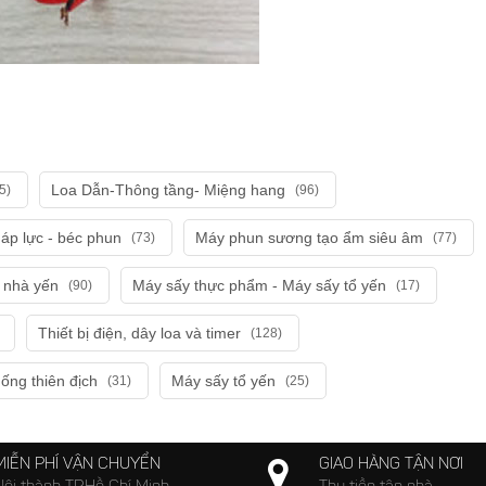
Loa Dẫn-Thông tầng- Miệng hang
5)
(96)
áp lực - béc phun
Máy phun sương tạo ẩm siêu âm
(73)
(77)
i nhà yến
Máy sấy thực phẩm - Máy sấy tổ yến
(90)
(17)
Thiết bị điện, dây loa và timer
(128)
hống thiên địch
Máy sấy tổ yến
(31)
(25)
MIỄN PHÍ VẬN CHUYỂN
GIAO HÀNG TẬN NƠI