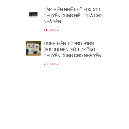
CẢM BIẾN NHIỆT ĐỘ FOX-X10
CHUYÊN DỤNG HIỆU QUẢ CHO
NHÀ YẾN
715.000 đ
TIMER ĐIỆN TỬ PRO-316N
(30000) HẸN GIỜ TỰ ĐỘNG
CHUYÊN DỤNG CHO NHÀ YẾN
260.000 đ