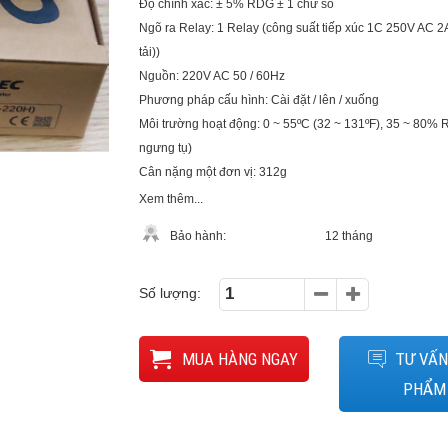
Độ chính xác: ± 5% RDG ± 1 chữ số
Ngõ ra Relay: 1 Relay (công suất tiếp xúc 1C 250V AC 2A 
tải))
Nguồn: 220V AC 50 / 60Hz
Phương pháp cấu hình: Cài đặt / lên / xuống
Môi trường hoạt động: 0 ~ 55ºC (32 ~ 131ºF), 35 ~ 80%
ngưng tụ)
Cân nặng một đơn vị: 312g
Xem thêm...
Bảo hành:
12 tháng
Số lượng:
MUA HÀNG NGAY
TƯ VẤN
PHẨM