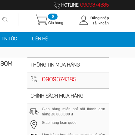
0909374385
HOTLINE
0
Đăng nhập
Giỏ hàng
Tài khoản
TIN TỨC
LIÊN HỆ
-30M
THÔNG TIN MUA HÀNG
0909374385
CHÍNH SÁCH MUA HÀNG
Giao hàng miễn phí nội thành đơn
hàng
20.000.000 đ
Giao hàng toàn quốc