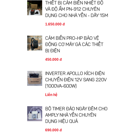
THIẾT BỊ CẢM BIẾN NHIỆT ĐỘ
VÀ ĐỘ ẨM PN-912 CHUYÊN
DỤNG CHO NHÀ YẾN - DÂY 15M
1.650.000 đ
CẢM BIẾN PRO-HP BẢO VỆ
ĐỘNG CƠ MÁY GÀ CÁC THIẾT
BỊ ĐIỆN
450.000 đ
INVERTER APOLLO KÍCH ĐIỆN
CHUYỂN ĐIỆN 12V SANG 220V
(1000VA-600W)
Liên hệ
BỘ TIMER ĐẢO NGÀY ĐÊM CHO
AMPLY NHÀ YẾN CHUYÊN
DỤNG HIỆU QUẢ
690.000 đ