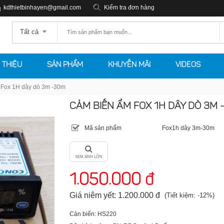
kdthietbinhayen@gmail.com
Kiểm tra đơn hàng
Tất cả
I THIỆU
SẢN PHẨM
KHUYẾN MÃI
VIDEOS
Fox 1H dây dò 3m -30m
CẢM BIẾN ẨM FOX 1H DÂY DÒ 3M 
Mã sản phẩm
Fox1h dây 3m-30m
XEM ẢNH LỚN
1.050.000 đ
Giá niêm yết: 1.200.000 đ
(Tiết kiệm: -12%)
Cản biến: HS220