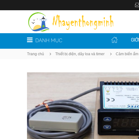
DANH MỤC
GIỚ
Trang chủ
Thiết bị điện, dây loa và timer
Cảm biến ẩm 