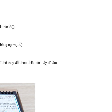
istive tải))
không ngưng tụ)
 thể thay đổi theo chiều dài dây dò ẩm.