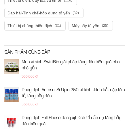
Thiết bị điện, dây loa và timer
(128)
Dao hái-Tinh chế-hộp đựng tổ yến
(32)
Thiết bị chống thiên địch
Máy sấy tổ yến
(31)
(25)
SẢN PHẨM CÙNG CẤP
Men vi sinh SwiftBio giải pháp tăng đàn hiệu quả cho
nhà yến
500.000 đ
Dung dịch Aerosol Si Upin 250ml kích thích bắt cặp làm
tổ, tăng bầy đàn
350.000 đ
Dung dịch Full House dạng xịt kích tổ dẫn dụ tăng bầy
đàn hiệu quả