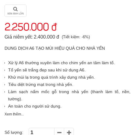
XEM ẢNH LỚN
2.250.000 đ
Giá niêm yết: 2.400.000 đ
(Tiết kiệm: -6%)
DUNG DỊCH A6 TẠO MÙI HIỆU QUẢ CHO NHÀ YẾN
Xử lý A6 thường xuyên làm cho chim yến an tâm làm tổ.
Tổ yến sẽ trắng đẹp sau khi sử dụng A6.
Khử mùi lạ trong quá trình xây dựng nhà yến.
Tiêu diệt trứng mạt trong nhà yến.
Làm sạch nấm mốc gỗ trong nhà yến (thanh làm tổ, nền,
tường).
An toàn cho người sử dụng.
Xem thêm...
Số lượng: