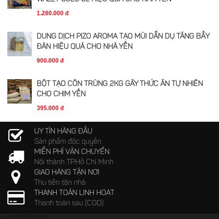
1.280.000 đ
DUNG DỊCH PIZO AROMA TẠO MÙI DẪN DỤ TĂNG BẦY
ĐÀN HIỆU QUẢ CHO NHÀ YẾN
900.000 đ
BỘT TẠO CÔN TRÙNG 2KG GÂY THỨC ĂN TỰ NHIÊN
CHO CHIM YẾN
395.000 đ
UY TÍN HÀNG ĐẦU
Sản phẩm độc quyền
MIỄN PHÍ VẬN CHUYỂN
Nội thành TP.Hồ Chí Minh
GIAO HÀNG TẬN NƠI
Thu tiền tận nhà
THANH TOÁN LINH HOẠT
Thanh toán sau (COD)