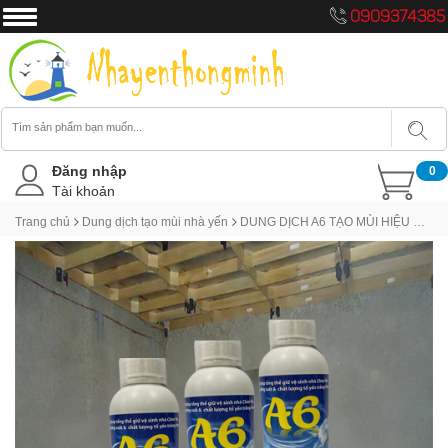
0909374385
Đăng nhập
0
Tài khoản
Trang chủ
Dung dịch tạo mùi nhà yến
DUNG DỊCH A6 TẠO MÙI HIỆU QUẢ CHO NHÀ YẾN