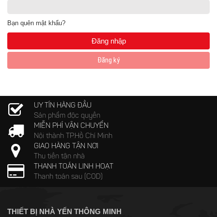
Bạn quên mật khẩu?
Đăng ký
UY TÍN HÀNG ĐẦU
Sản phẩm độc quyền
MIỄN PHÍ VẬN CHUYỂN
Nội thành TP.Hồ Chí Minh
GIAO HÀNG TẬN NƠI
Thu tiền tận nhà
THANH TOÁN LINH HOẠT
Thanh toán sau (COD)
THIẾT BỊ NHÀ YẾN THÔNG MINH