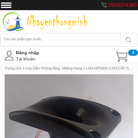
0909374385
Đăng nhập
0
Tài khoản
Trang chủ
Loa Dẫn-Thông tầng- Miệng hang
LOA HP5000 CAO CẤP SẴN DÂY, TỤ CHỐNG CHÁY CHUYÊN DỤNG