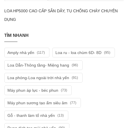
LOA HP5000 CAO CẤP SẴN DÂY, TỤ CHỐNG CHÁY CHUYÊN
DỤNG
TÌM NHANH
Amply nhà yến
Loa ru - loa chùm 6D- 8D
(117)
(95)
Loa Dẫn-Thông tầng- Miệng hang
(96)
Loa phóng-Loa ngoài trời nhà yến
(91)
Máy phun áp lực - béc phun
(73)
Máy phun sương tạo ẩm siêu âm
(77)
Gỗ - thanh làm tổ nhà yến
(13)