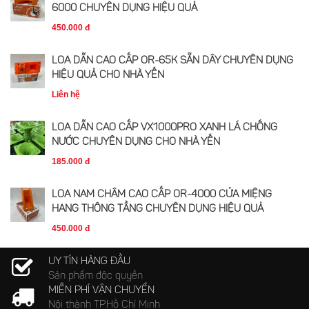
6000 CHUYÊN DỤNG HIỆU QUẢ
450.000 đ
LOA DẪN CAO CẤP OR-65K SẴN DÂY CHUYÊN DỤNG
HIỆU QUẢ CHO NHÀ YẾN
Liên hệ
LOA DẪN CAO CẤP VX1000PRO XANH LÁ CHỐNG
NƯỚC CHUYÊN DỤNG CHO NHÀ YẾN
185.000 đ
LOA NAM CHÂM CAO CẤP OR-4000 CỬA MIỆNG
HANG THÔNG TẦNG CHUYÊN DỤNG HIỆU QUẢ
450.000 đ
UY TÍN HÀNG ĐẦU
Sản phẩm độc quyền
MIỄN PHÍ VẬN CHUYỂN
Nội thành TP.Hồ Chí Minh