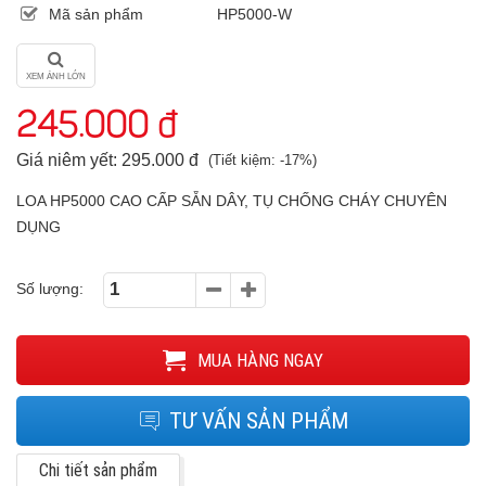
Mã sản phẩm
HP5000-W
XEM ẢNH LỚN
245.000 đ
Giá niêm yết: 295.000 đ
(Tiết kiệm: -17%)
LOA HP5000 CAO CẤP SẴN DÂY, TỤ CHỐNG CHÁY CHUYÊN
DỤNG
Số lượng:
MUA HÀNG NGAY
TƯ VẤN SẢN PHẨM
Chi tiết sản phẩm