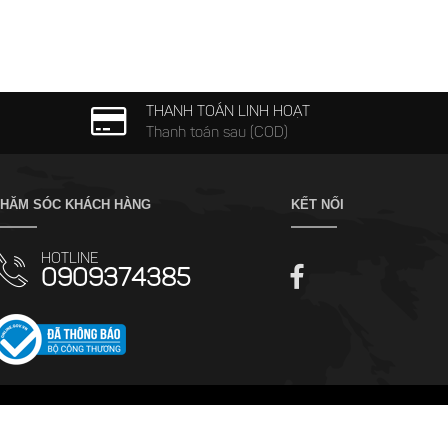
THANH TOÁN LINH HOẠT
Thanh toán sau (COD)
HĂM SÓC KHÁCH HÀNG
KẾT NỐI
HOTLINE
0909374385