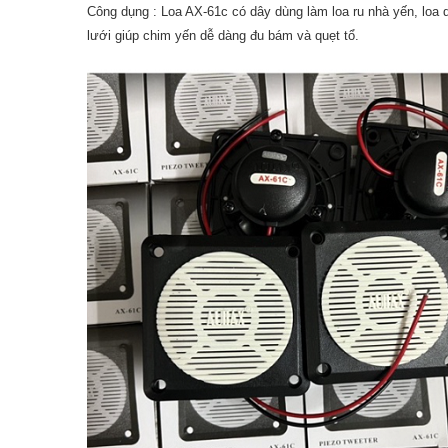
Công dụng : Loa AX-61c có dây dùng làm loa ru nhà yến, loa 
lưới giúp chim yến dễ dàng đu bám và quẹt tổ.