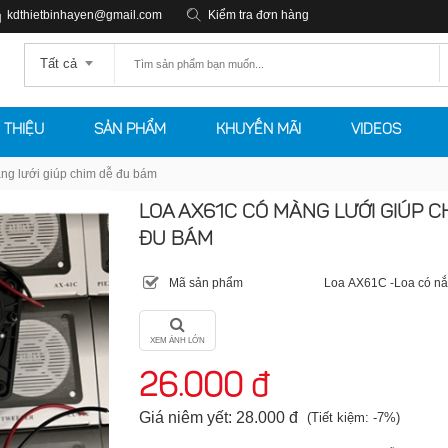
kdthietbinhayen@gmail.com
Kiểm tra đơn hàng
Tất cả
I THIỆU
SẢN PHẨM
KHUYẾN MÃI
VIDEOS
g lưới giúp chim dễ đu bám
LOA AX61C CÓ MÀNG LƯỚI GIÚP C
ĐU BÁM
Mã sản phẩm
Loa AX61C -Loa có nắ
XEM ẢNH LỚN
26.000 đ
Giá niêm yết: 28.000 đ
(Tiết kiệm: -7%)