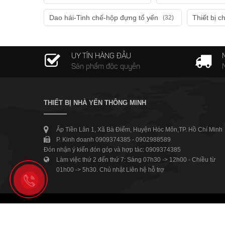
Dao hái-Tinh chế-hộp đựng tổ yến
Thiết bị c
(32)
UY TÍN HÀNG ĐẦU
Sản phẩm độc quyền
THIẾT BỊ NHÀ YẾN THÔNG MINH
Ấp Tiền Lân 1, Xã Bà Điểm, Huyện Hóc Môn,TP. Hồ Chí Minh
P. Kinh doanh 0909374385 - 0902988589
Đón nhận ý kiến đón góp và hợp tác: 0909374385
Làm việc thứ 2 đến thứ 7: Sáng 07h30 -> 12h00 - Chiều từ
01h00 -> 5h30. Chủ nhật Liên hệ hỗ trợ