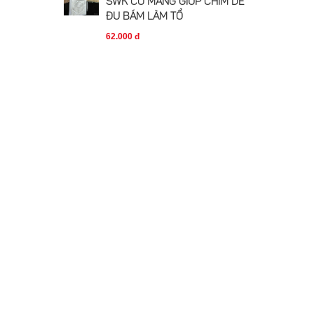
SWK CÓ MÀNG GIÚP CHIM DỄ
ĐU BÁM LÀM TỔ
62.000 đ