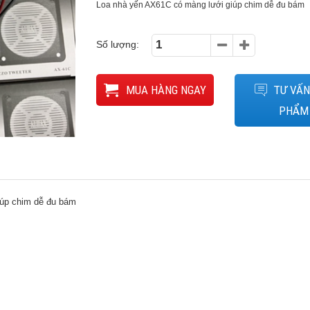
Loa nhà yến AX61C có màng lưới giúp chim dễ đu bám
Số lượng:
MUA HÀNG NGAY
TƯ VẤN
PHẨM
úp chim dễ đu bám