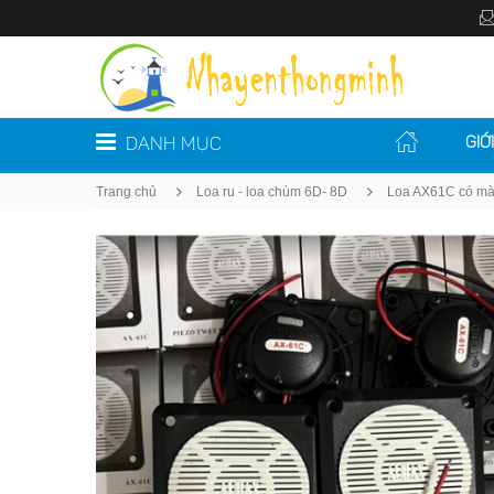
DANH MỤC
GIỚ
Trang chủ
Loa ru - loa chùm 6D- 8D
Loa AX61C có màn