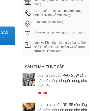
Mua hàng trực tiếp tại website và cửa
hàng
Gọi điện thoại
0902988589 -
0909374385
để mua hàng
Bảo hành chính hãng
 SẢN
Cam kết sản phẩm nguồn gốc rõ ràng
Lưu ý:
Khi nhân viên giao hàng. Quý
khách kiểm tra sản phẩm và số lượng
trước khi thanh toán.
SẢN PHẨM CÙNG CẤP
Loa ru cao cấp PRO-85W sẵn
dây có màng chuyên dụng cho
nhà yến
38.000 đ
Loa ru cao cấp OP-69 sẵn dây
có màng chuyên dụng cho nhà