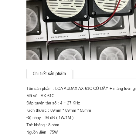
Chi tiết sản phẩm
Tên sản phẩm : LOA AUDAX AX-61C CÓ DÂY + màng lưới gi
Mã số : AX-61C
Đáp tuyến tần số : 4 ~ 27 KHz
Kích thước : 89mm * 89mm * 55mm
Độ nhạy : 94 dB ( 1W/1M )
Trở kháng : 8 ohm
Nguồn điện : 75W