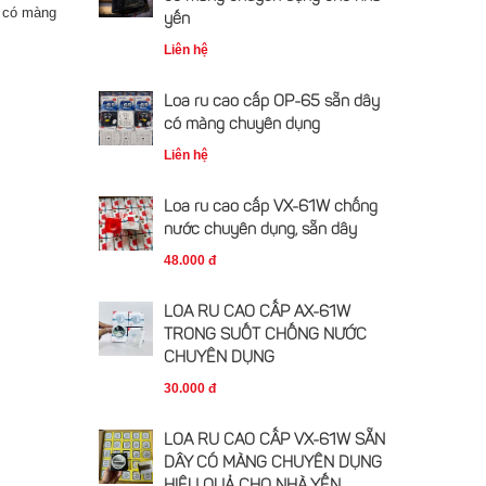
ế có màng
yến
Liên hệ
Loa ru cao cấp OP-65 sẵn dây
có màng chuyên dụng
Liên hệ
Loa ru cao cấp VX-61W chống
nước chuyên dụng, sẵn dây
48.000 đ
LOA RU CAO CẤP AX-61W
TRONG SUỐT CHỐNG NƯỚC
CHUYÊN DỤNG
30.000 đ
LOA RU CAO CẤP VX-61W SẴN
DÂY CÓ MÀNG CHUYÊN DỤNG