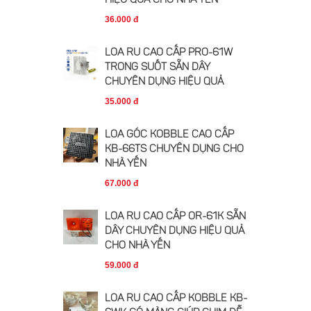
HIỆU QUẢ CHO NHÀ YẾN
36.000 đ
LOA RU CAO CẤP PRO-61W
TRONG SUỐT SẴN DÂY
CHUYÊN DỤNG HIỆU QUẢ
35.000 đ
LOA GÓC KOBBLE CAO CẤP
KB-66TS CHUYÊN DỤNG CHO
NHÀ YẾN
67.000 đ
LOA RU CAO CẤP OR-61K SẴN
DÂY CHUYÊN DỤNG HIỆU QUẢ
CHO NHÀ YẾN
59.000 đ
LOA RU CAO CẤP KOBBLE KB-