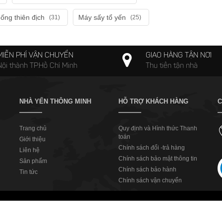
hống thiên địch
Máy sấy tổ yến
(31)
(25)
MIỄN PHÍ VẬN CHUYỂN
GIAO HÀNG TẬN NƠI
Nội thành TP.Hồ Chí Minh
Thu tiền tận nhà
NHÀ YẾN THÔNG MINH
HỖ TRỢ KHÁCH HÀNG
C
Trang chủ
Quy định và Hình thức Thanh
toán
Giới thiệu
Chính sách đổi -trả hàng
Liên hệ
Chính sách bảo mật thông tin
Sản phẩm
Chính sách bảo hành
Tin tức
Chính sách vận chuyển
Nhà Yến Thông Minh
Copyrights © 2018. All Rights Reserved.