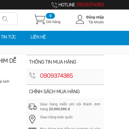
0909374385
HOTLINE
0
Đăng nhập
Giỏ hàng
Tài khoản
TIN TỨC
LIÊN HỆ
HIM DỄ
THÔNG TIN MUA HÀNG
0909374385
p lưới
CHÍNH SÁCH MUA HÀNG
Giao hàng miễn phí nội thành đơn
hàng
20.000.000 đ
Giao hàng toàn quốc