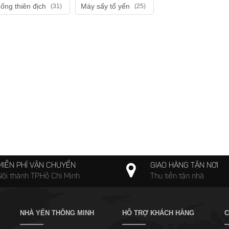
hống thiên địch
Máy sấy tổ yến
(31)
(25)
MIỄN PHÍ VẬN CHUYỂN
GIAO HÀNG TẬN NƠI
Nội thành TP.Hồ Chí Minh
Thu tiền tận nhà
NHÀ YẾN THÔNG MINH
HỖ TRỢ KHÁCH HÀNG
C