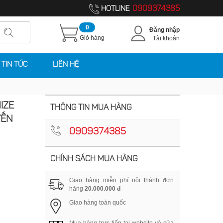
0909374385
HOTLINE
0
Đăng nhập
Giỏ hàng
Tài khoản
TIN TỨC
LIÊN HỆ
IZE
THÔNG TIN MUA HÀNG
YẾN
0909374385
CHÍNH SÁCH MUA HÀNG
Giao hàng miễn phí nội thành đơn
hàng
20.000.000 đ
Giao hàng toàn quốc