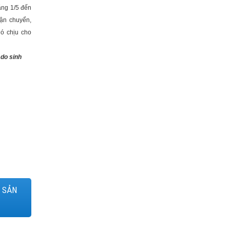
ằng 1/5 đến
vận chuyển,
ó chịu cho
 do sinh
 SẢN