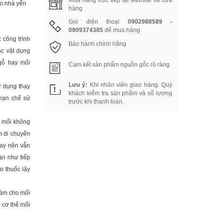
Mua hàng trực tiếp tại website và cửa
o nhà yến
hàng
Gọi điện thoại
0902988589 -
0909374385
để mua hàng
 công trình
Bảo hành chính hãng
ác vật dụng
gỗ hay mối
Cam kết sản phẩm nguồn gốc rõ ràng
Lưu ý:
Khi nhân viên giao hàng. Quý
ử dụng thay
khách kiểm tra sản phẩm và số lượng
 hạn chế sử
trước khi thanh toán.
n mối không
h di chuyển
gay nên vẫn
àn như tiếp
o thuốc lây
làm cho mối
n cơ thể mối