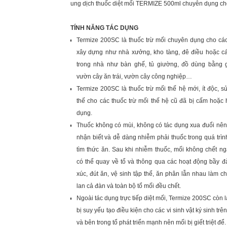
ung dịch thuốc diệt mối TERMIZE 500ml chuyên dụng ch
TÍNH NĂNG TÁC DỤNG
Termize 200SC là thuốc trừ mối chuyên dụng cho các
xây dựng như nhà xưởng, kho tàng, đê điều hoặc c
trong nhà như bàn ghế, tủ giường, đồ dùng bằng 
vườn cây ăn trái, vườn cây công nghiệp…
Termize 200SC là thuốc trừ mối thế hệ mới, ít độc, s
thế cho các thuốc trừ mối thế hệ cũ đã bị cấm hoặc
dụng.
Thuốc không có mùi, không có tác dụng xua đuổi nê
nhận biết và dễ dàng nhiễm phải thuốc trong quá trìn
tìm thức ăn. Sau khi nhiễm thuốc, mối không chết n
có thể quay về tổ và thông qua các hoạt động bầy đ
xúc, đút ăn, vệ sinh tập thể, ăn phân lẫn nhau làm ch
lan cả đàn và toàn bộ tổ mối đều chết.
Ngoài tác dụng trực tiếp diệt mối, Termize 200SC còn 
bị suy yếu tạo điều kiện cho các vi sinh vật ký sinh trê
và bên trong tổ phát triển mạnh nên mối bị giết triệt để.