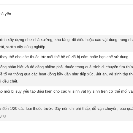
hà yến
rình xây dựng như nhà xưởng, kho tàng, đê điều hoặc các vật dụng trong n
trái, vườn cây công nghiệp…
 thay thế cho các thuốc trừ mối thế hệ cũ đã bị cấm hoặc hạn chế sử dụng.
ng nhận biết và dễ dàng nhiễm phải thuốc trong quá trình di chuyển tìm thứ
 tổ và thông qua các hoạt động bầy đàn như tiếp xúc, đút ăn, vệ sinh tập th
i đều chết.
o mối bị suy yếu tạo điều kiện cho các vi sinh vật ký sinh trên cơ thể mối v
 đến 1/20 các loại thuốc trước đây nên chi phí thấp, dễ vận chuyển, bảo qu
ụng.