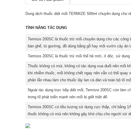
Dung dịch thuốc diệt mối TERMIZE 500ml chuyên dụng cho n
TÍNH NĂNG TÁC DỤNG
Termize 200SC là thuốc trừ mối chuyên dụng cho các công t
bàn ghế, tủ giường, đồ dùng bằng gỗ hay mối vườn cây ăn 
Termize 200SC là thuốc trừ mối thế hệ mới, ít độc, sử dụng
Thuốc không có mùi, không có tác dụng xua đuổi nên mối khô
khi nhiễm thuốc, mối không chết ngay nên vẫn có thể quay về
phân lẫn nhau làm cho thuốc lây lan cả đàn và toàn bộ tổ mố
Ngoài tác dụng trực tiếp diệt mối, Termize 200SC còn làm ch
trong tổ phát triển mạnh nên mối bị giết triệt để.
Termize 200SC có liều lượng sử dụng cực thấp, chỉ bằng 1/5
thuốc không có mùi nên không gây khó chịu cho người sử d