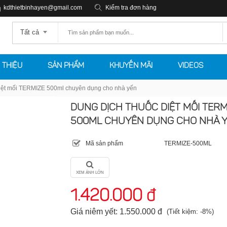
kdthietbinhayen@gmail.com
Kiểm tra đơn hàng
Tất cả
I THIỆU
SẢN PHẨM
KHUYẾN MÃI
VIDEOS
diệt mối TERMIZE 500ml chuyên dụng cho nhà yến
DUNG DỊCH THUỐC DIỆT MỐI TERM
500ML CHUYÊN DỤNG CHO NHÀ 
Mã sản phẩm
TERMIZE-500ML
XEM ẢNH LỚN
1.420.000 đ
Giá niêm yết: 1.550.000 đ
(Tiết kiệm: -8%)