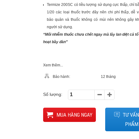
Termize 200SC có liều lượng sử dụng cực thấp, chỉ b
1/20 các loại thuốc trước đây nên chi phí thấp, dễ 
bảo quản và thuốc không có mùi nên không gây kh
người sử dụng.
“Mối nhiễm thuốc chưa chết ngay mà lây lan diệt cả tổ
hoạt bầy đàn”
Xem thêm...
Bảo hành:
12 tháng
Số lượng:
MUA HÀNG NGAY
TƯ VẤN
PHẨM