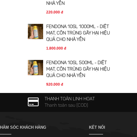
NHÀ YẾN
220.000 đ
FENDONA 10SL 1000ML - DIỆT
MẠT, CÔN TRÙNG GÂY HẠI HIỆU
QUẢ CHO NHÀ YẾN
1.800.000 đ
FENDONA 10SL 500ML - DIỆT
MẠT, CÔN TRÙNG GÂY HẠI HIỆU
QUẢ CHO NHÀ YẾN
920.000 đ
THANH TOÁN LINH HOẠT
Thanh toán sau (COD)
HĂM SÓC KHÁCH HÀNG
KẾT NỐI