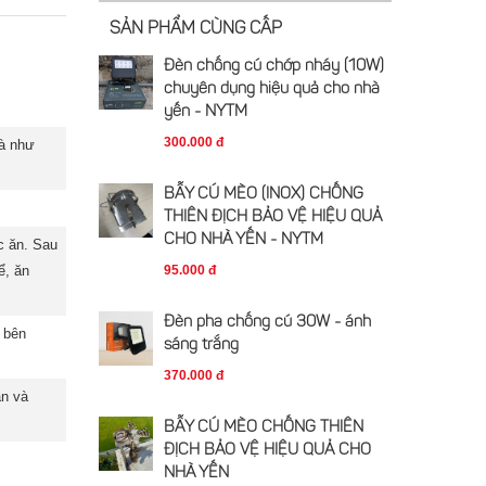
SẢN PHẨM CÙNG CẤP
Đèn chống cú chớp nháy (10W)
chuyên dụng hiệu quả cho nhà
yến - NYTM
300.000 đ
hà như
BẪY CÚ MÈO (INOX) CHỐNG
THIÊN ĐỊCH BẢO VỆ HIỆU QUẢ
CHO NHÀ YẾN - NYTM
c ăn. Sau
ể, ăn
95.000 đ
Đèn pha chống cú 30W - ánh
à bên
sáng trắng
370.000 đ
ản và
BẪY CÚ MÈO CHỐNG THIÊN
ĐỊCH BẢO VỆ HIỆU QUẢ CHO
NHÀ YẾN