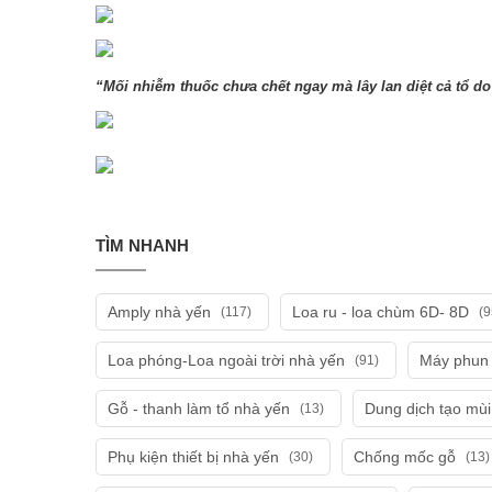
“Mối nhiễm thuốc chưa chết ngay mà lây lan diệt cả tổ do
TÌM NHANH
Amply nhà yến
Loa ru - loa chùm 6D- 8D
(117)
(9
Loa phóng-Loa ngoài trời nhà yến
Máy phun 
(91)
Gỗ - thanh làm tổ nhà yến
Dung dịch tạo mù
(13)
Phụ kiện thiết bị nhà yến
Chống mốc gỗ
(30)
(13)