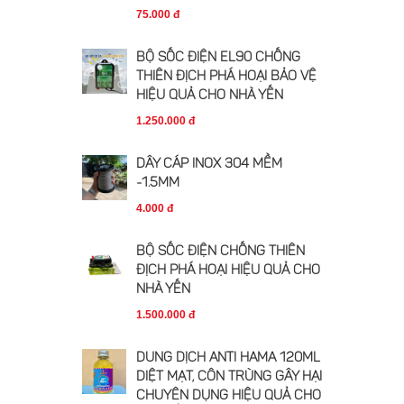
75.000 đ
BỘ SỐC ĐIỆN EL90 CHỐNG
THIÊN ĐỊCH PHÁ HOẠI BẢO VỆ
HIỆU QUẢ CHO NHÀ YẾN
1.250.000 đ
DÂY CÁP INOX 304 MỀM
-1.5MM
4.000 đ
BỘ SỐC ĐIỆN CHỐNG THIÊN
ĐỊCH PHÁ HOẠI HIỆU QUẢ CHO
NHÀ YẾN
1.500.000 đ
DUNG DỊCH ANTI HAMA 120ML
DIỆT MẠT, CÔN TRÙNG GÂY HẠI
CHUYÊN DỤNG HIỆU QUẢ CHO