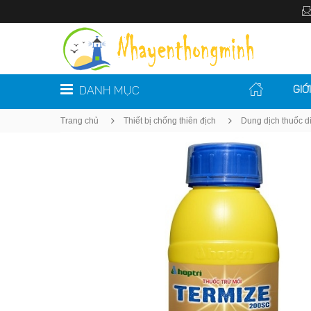
DANH MỤC
GIỚ
Trang chủ
Thiết bị chống thiên địch
Dung dịch thuốc 