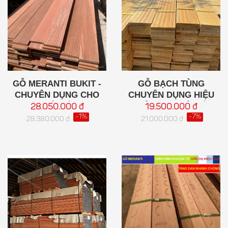
GỖ MERANTI BUKIT -
GỖ BẠCH TÙNG
CHUYÊN DỤNG CHO
CHUYÊN DỤNG HIỆU
NHÀ YẾN
QUẢ CHO NHÀ YẾN
28.050.000 đ
19.500.000 đ
-1%
-7%
28.380.000 đ
21.000.000 đ