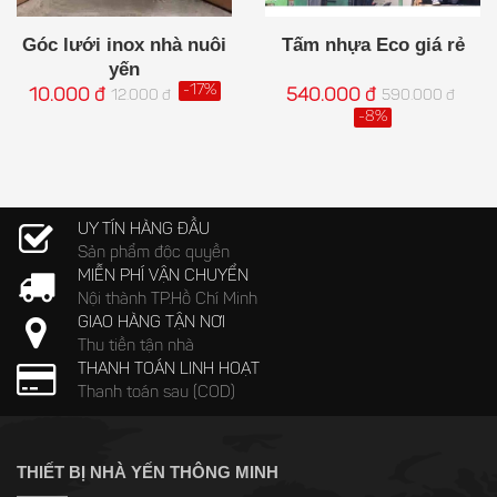
Góc lưới inox nhà nuôi
Tấm nhựa Eco giá rẻ
yến
-17%
10.000 đ
540.000 đ
12.000 đ
590.000 đ
-8%
UY TÍN HÀNG ĐẦU
Sản phẩm độc quyền
MIỄN PHÍ VẬN CHUYỂN
Nội thành TP.Hồ Chí Minh
GIAO HÀNG TẬN NƠI
Thu tiền tận nhà
THANH TOÁN LINH HOẠT
Thanh toán sau (COD)
THIẾT BỊ NHÀ YẾN THÔNG MINH