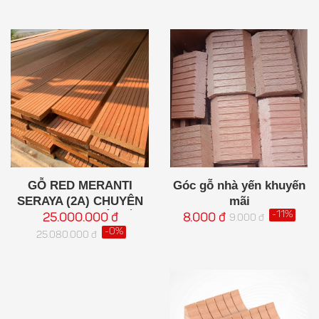
GỖ RED MERANTI
Góc gỗ nhà yến khuyến
SERAYA (2A) CHUYÊN
mãi
DỤNG CHO NHÀ YẾN
-11%
25.000.000 đ
8.000 đ
9.000 đ
-0%
25.080.000 đ