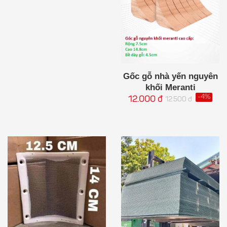
Gốc gỗ nhà yến nguyên
khối Meranti
-4%
12.000 đ
12.500 đ