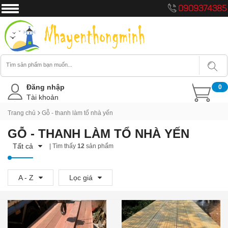
0909374385
Đăng nhập
0
Tài khoản
Trang chủ
Gỗ - thanh làm tổ nhà yến
GỖ - THANH LÀM TỔ NHÀ YẾN
Tất cả
| Tìm thấy
12
sản phẩm
A - Z
Lọc giá