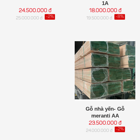
1A
18.000.000 đ
24.500.000 đ
-8%
-2%
19.500.000 đ
25.000.000 đ
Gỗ nhà yến- Gỗ
meranti AA
23.500.000 đ
-2%
24.000.000 đ